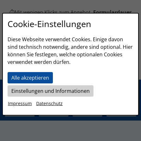
⏱️Mit wenigen Klicks zum Angebot.
Formulardauer
weniger als 1 Minute!
Cookie-Einstellungen
Diese Webseite verwendet Cookies. Einige davon
sind technisch notwendig, andere sind optional. Hier
können Sie festlegen, welche optionalen Cookies
verwendet werden dürfen.
Alle akzeptieren
Einstellungen und Informationen
Impressum
Datenschutz