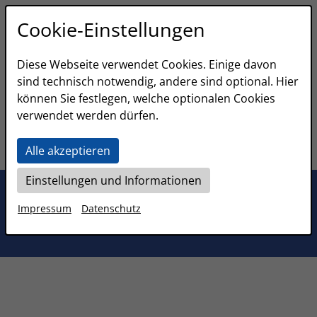
✔️ QR-Code auf dem Kundendisplay zum Download der
Cookie-Einstellungen
Rechnung
Diese Webseite verwendet Cookies. Einige davon
✔️ Versand der Rechnung per Mail
sind technisch notwendig, andere sind optional. Hier
können Sie festlegen, welche optionalen Cookies
zum eBon
verwendet werden dürfen.
Alle akzeptieren
Einstellungen und Informationen
Impressum
Datenschutz
Rund um unser Unternehmen