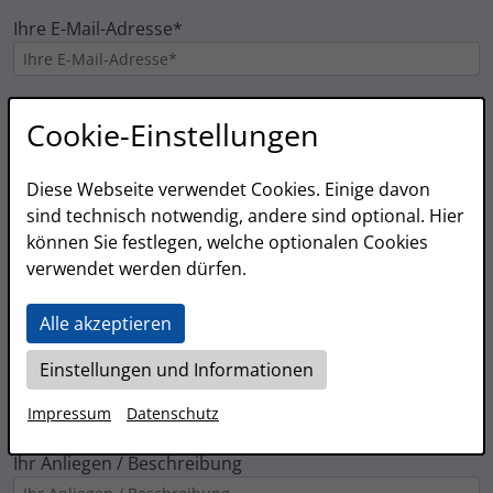
Ihre E-Mail-Adresse*
Ihre Telefonnummer*
Cookie-Einstellungen
Diese Webseite verwendet Cookies. Einige davon
Vor- und Nachname*
sind technisch notwendig, andere sind optional. Hier
können Sie festlegen, welche optionalen Cookies
verwendet werden dürfen.
Unternehmen / Firma / Name des Betriebes*
Alle akzeptieren
Einstellungen und Informationen
Art der gewünschten Partnerschaft*
Impressum
Datenschutz
Ihr Anliegen / Beschreibung