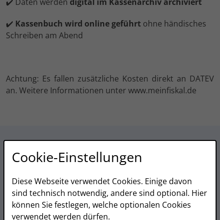
✔️ Daten werden
digital im Kassenarchiv archiviert
✔️
Kassenbuch wird online geführt
ohne händisches
Schreiben am Abend
Achtung: Es fallen zusätzliche Kosten direkt an DATEV
an. Weitere Informationen unter www.meinfiskal.de
Cookie-Einstellungen
POSSUM5 LITE ALL-IN-ONE
KASSENSYSTEM PREISE
Diese Webseite verwendet Cookies. Einige davon
sind technisch notwendig, andere sind optional. Hier
(MASTERKASSE /
können Sie festlegen, welche optionalen Cookies
verwendet werden dürfen.