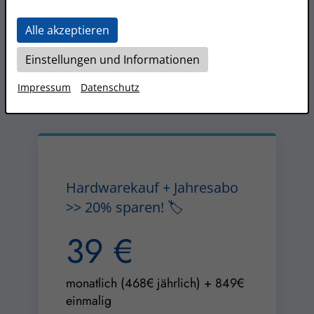
SELBSTSTÄNDIG)
Alle akzeptieren
mobile Systeme vom Fachmann - kaufen oder
Einstellungen und Informationen
finanzieren (Leasing)
Impressum
Datenschutz
Hardwarekauf + Jahresabo
>> 20% sparen! 🏷️
39 €
monatlich (468€ jährlich) + 849€
einmalig