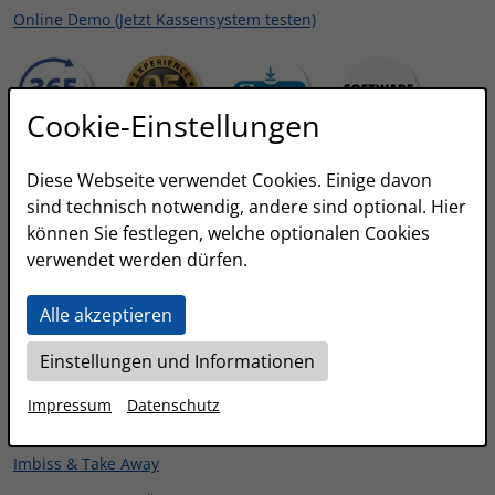
Online Demo (Jetzt Kassensystem testen)
Cookie-Einstellungen
Diese Webseite verwendet Cookies. Einige davon
Branchen
sind technisch notwendig, andere sind optional. Hier
können Sie festlegen, welche optionalen Cookies
Gastronomie
verwendet werden dürfen.
Einzelhandel
Bäckerei
Alle akzeptieren
Friseur & Barber Shops
Einstellungen und Informationen
Kiosk
Impressum
Datenschutz
Foodtruck
Imbiss & Take Away