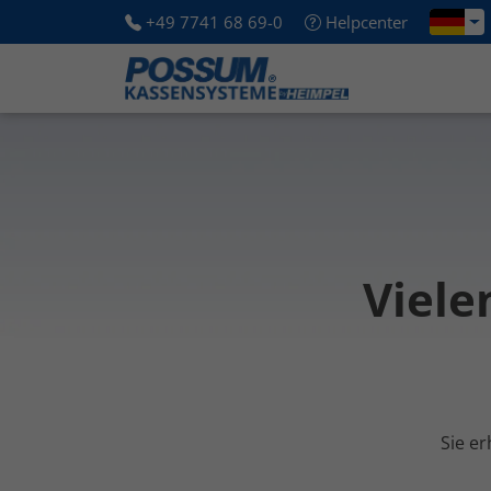
+49 7741 68 69-0
Helpcenter
Viele
Sie er