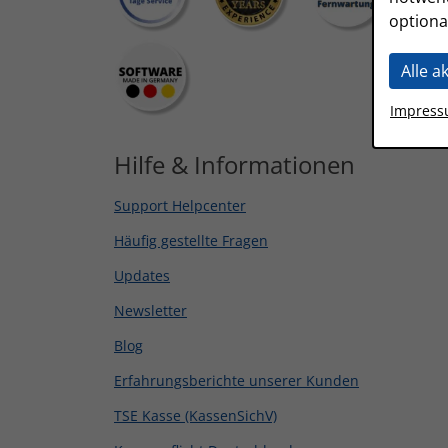
optiona
Alle a
Impres
Hilfe & Informationen
Support Helpcenter
Häufig gestellte Fragen
Updates
Newsletter
Blog
Erfahrungsberichte unserer Kunden
TSE Kasse (KassenSichV)