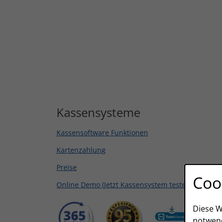
Kassensysteme
Kassensoftware Funktionen
Kartenzahlung
Preise
Coo
Online Demo (Jetzt Kassensystem testen)
Diese W
notwend