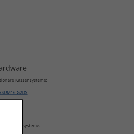
ardware
tionäre Kassensysteme:
SSUM16 G2DS
SSUM10
GA7116
bile Kassensysteme: