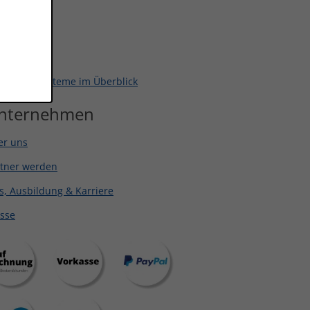
SSUM5 Lite
SSUM6
SSUM5+
e Kassensysteme im Überblick
nternehmen
er uns
rtner werden
s, Ausbildung & Karriere
sse